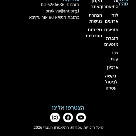
על
תקנון
מהיר
הזמנות:
4-6266636
0
התיאטרון
האתר
orakiva@tnt.org.i
לוח
הצהרת
כתובת הנשיא 80 אור עקיבא
ארועים
נגישות
מופעים
מדיניות
הפרטיות
חוברת
מופעים
צרו
קשר
ארכיון
בקשה
לביטול
עסקה
הצטרפו אלינו
© כל הזכויות שמורות. התיאטרון העברי 2026.