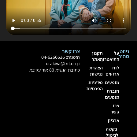
ניווט
צרו קשר
על
תקנון
מהיר
הזמנות:
4-6266636
0
התיאטרון
האתר
orakiva@tnt.org.i
לוח
הצהרת
כתובת הנשיא 80 אור עקיבא
ארועים
נגישות
מופעים
מדיניות
הפרטיות
חוברת
מופעים
צרו
קשר
ארכיון
בקשה
לביטול