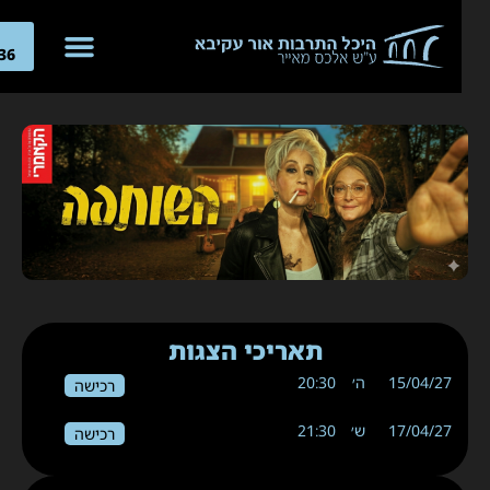
04-
266636
תאריכי הצגות
15/04/27
ה׳
20:30
רכישה
17/04/27
ש׳
21:30
רכישה