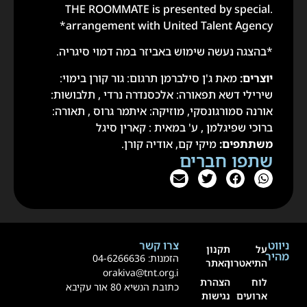
.THE ROOMMATE is presented by special
arrangement with United Talent Agency*
*בהצגה נעשה שימוש באביזר במה דמוי סיגריה.
יוצרים:
מאת ג'ן סילברמן תרגום: גור קורן בימוי:
שירילי דשא תפאורה: אלכסנדרה נרדי , תלבושות:
אורנה סמורגונסקי, מוזיקה: איתמר גרוס , תאורה:
ברוכי שפיגלמן , ע' במאית : קארין סיגל
משתתפים:
מיקי קם, אודיה קורן.
שתפו חברים
ניווט
צרו קשר
על
תקנון
מהיר
הזמנות:
4-6266636
0
התיאטרון
האתר
orakiva@tnt.org.i
לוח
הצהרת
כתובת הנשיא 80 אור עקיבא
ארועים
נגישות