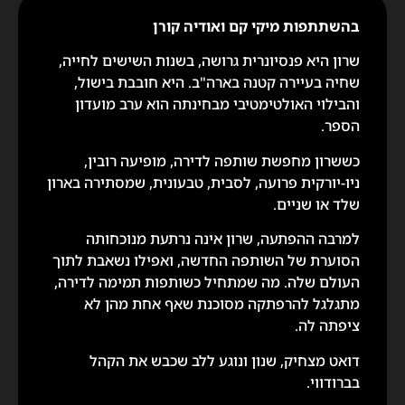
בהשתתפות מיקי קם ואודיה קורן
שרון היא פנסיונרית גרושה, בשנות השישים לחייה,
שחיה בעיירה קטנה בארה"ב. היא חובבת בישול,
והבילוי האולטימטיבי מבחינתה הוא ערב מועדון
הספר.
כששרון מחפשת שותפה לדירה, מופיעה רובין,
ניו-יורקית פרועה, לסבית, טבעונית, שמסתירה בארון
שלד או שניים.
למרבה ההפתעה, שרון אינה נרתעת מנוכחותה
הסוערת של השותפה החדשה, ואפילו נשאבת לתוך
העולם שלה. מה שמתחיל כשותפות תמימה לדירה,
מתגלגל להרפתקה מסוכנת שאף אחת מהן לא
ציפתה לה.
דואט מצחיק, שנון ונוגע ללב שכבש את הקהל
בברודווי.