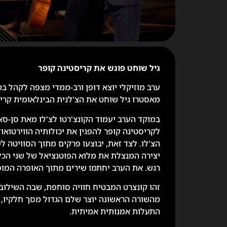
גיל שוחט פוגש את קריסטינה קופר
ערב מוזיקלי יוצא דופן ורב-ממדי מצפה לקהל במ
מאסטרו גיל שוחט את הצ'לנית הבינלאומית קריסט
במוקד הערב יעמוד הקונצ'רטו לצ'לו מאת סן-סא
לקריסטינה קופר להפגין את יכולותיה הווירטואוזי
הצ'לו. לצד זאת, יבוצעו פרקים מתוך הסוויטה לשנ
יצירה המנצלת את מלוא הפוטנציאל של שני הכלי
רגש. את הערב יחתמו שירים מתוך האופרה המופתית 
זהו קונצרט המבטיח חוויה סוחפת, שבה השילוב המד
מהשורה הראשונה יוצר שלם הגדול מסך חלקיו, ו
התעלות אמנותית אמיתית.