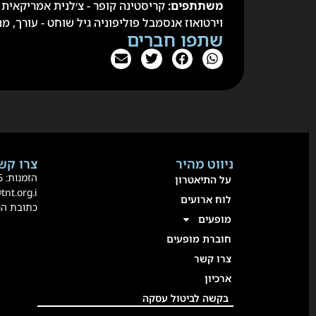
משתתפים:
קריסטינה קופר - צ׳לנית אמריקאית ב
וירטואוז אנסמבל פוליפוניה גיל שוחט - עורך, מנ
שתפו חברים
ניווט מהיר
צרו קשר
הזמנות:
36
על התיאטרון
@tnt.org.i
לוח ארועים
כתובת הנשיא 80 אור
מופעים
חוברת מופעים
צרו קשר
ארכיון
בקשה לביטול עסקה