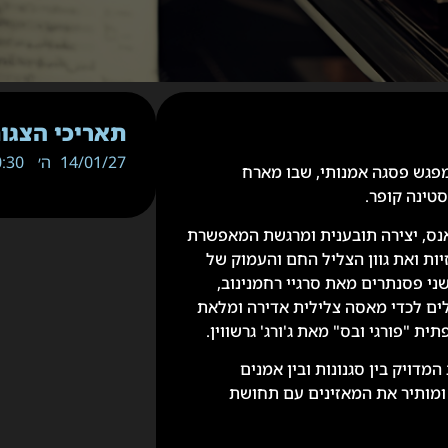
תאריכי הצגות
14/01/27
ה׳
20:30
פגש פסגה אמנותי, שבו מארח
ינה קופר.
נס, יצירה תובענית ומרגשת המאפשרת
ות ואת גוון הצליל החם והעמוק של
י פסנתרים מאת סרגיי רחמנינוב,
ם לכדי מאסה צלילית אדירה ומלאת
"פורגי ובס" מאת ג'ורג' גרשווין.
ויק בין סגנונות ובין אמנים
מותיר את המאזינים עם תחושת