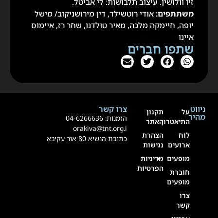
זיו וולושין. עיצוב תלבושות: לי אביטל.
משתתפים:
אודי רוטשילד, דין מירושניקוב/ מישל
יופה, חיימקה מלכה, מאיר טולדנו, שחר רז, איימוס
איינו
שתפו חברים
ניווט
צרו קשר
על
תקנון
מהיר
הזמנות:
4-6266636
0
התיאטרון
האתר
orakiva@tnt.org.i
לוח
הצהרת
כתובת הנשיא 80 אור עקיבא
ארועים
נגישות
מופעים
מדיניות
הפרטיות
חוברת
מופעים
צרו
קשר