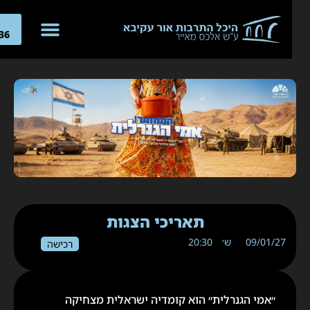
04-
266636
תאריכי הצגות
09/01/27
ש׳
20:30
רכישה
״אמי הגנרלית״ הוא קומדיה ישראלית מצחיקה