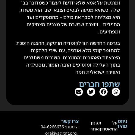
ומרגשת על אמא שלא יודעת לעצור כשמדובר בבן
שלה. כשהיא מגיעה לבסיס הצבאי שבו הוא משרת,
היא מצליחה לסבך את כולם – מהמפקדים ועד
החיילים – ויוצרת שרשרת של מצבים מצחיקים
ומפתיעים.
בגרסה החדשה הזו לקומדיה הותיקה, ההצגה הופכת
למחזמר קומי מלא אנרגיה, עם שירי הלהקות
הצבאיות האהובים והמוכרים. השירים משתלבים
בתוך העלילה ומוסיפים הרבה הומור, נוסטלגיה
ואווירה ישראלית חמה
שתפו חברים
ניווט
צרו קשר
על
תקנון
מהיר
הזמנות:
4-6266636
0
התיאטרון
האתר
orakiva@tnt.org.i