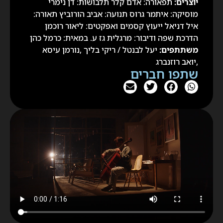
יוצרים:
תפאורה: אדם קלר תלבושות: דן נימרי
מוסיקה: איתמר גרוס תנועה: אביב הורוביץ תאורה:
איל דניאל ייעוץ קסמים ואפקטים: ליאור רוכמן
הדרכת שפה ודיבור: מרגלית גז ע. במאית: כרמל כהן
משתתפים:
יעל לבנטל / ריקי בליך ,נורמן עיסא
,יואב רוזנברג
שתפו חברים