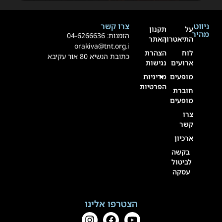
ניווט
צרו קשר
על
תקנון
מהיר
הזמנות:
4-6266636
0
התיאטרון
האתר
orakiva@tnt.org.i
לוח
הצהרת
כתובת הנשיא 80 אור עקיבא
ארועים
נגישות
מופעים
מדיניות
הפרטיות
חוברת
מופעים
צרו
קשר
ארכיון
בקשה
לביטול
עסקה
הצטרפו אלינו