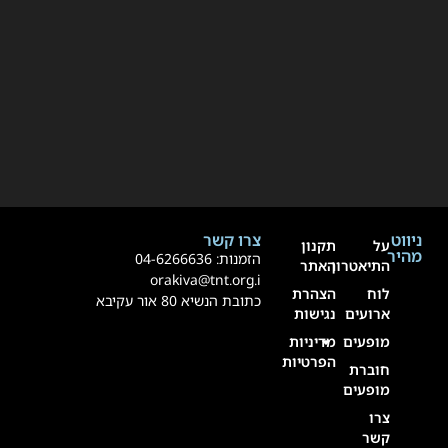
ניווט
צרו קשר
על
תקנון
מהיר
הזמנות:
4-6266636
0
התיאטרון
האתר
orakiva@tnt.org.i
לוח
הצהרת
כתובת הנשיא 80 אור עקיבא
ארועים
נגישות
מופעים
מדיניות
הפרטיות
חוברת
מופעים
צרו
קשר