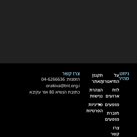
ניווט
צרו קשר
על
תקנון
מהיר
הזמנות:
4-6266636
0
התיאטרון
האתר
orakiva@tnt.org.i
לוח
הצהרת
כתובת הנשיא 80 אור עקיבא
ארועים
נגישות
מופעים
מדיניות
הפרטיות
חוברת
מופעים
צרו
קשר