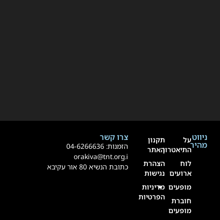
ניווט
צרו קשר
על
תקנון
מהיר
הזמנות:
4-6266636
0
התיאטרון
האתר
orakiva@tnt.org.i
לוח
הצהרת
כתובת הנשיא 80 אור עקיבא
ארועים
נגישות
מופעים
מדיניות
הפרטיות
חוברת
מופעים