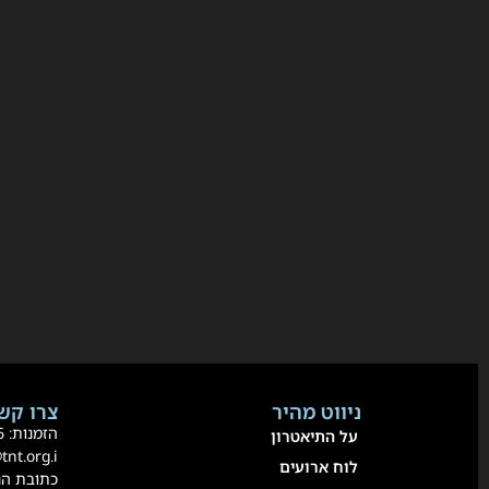
ניווט מהיר
צרו קשר
הזמנות:
36
על התיאטרון
@tnt.org.i
לוח ארועים
כתובת הנשיא 80 אור