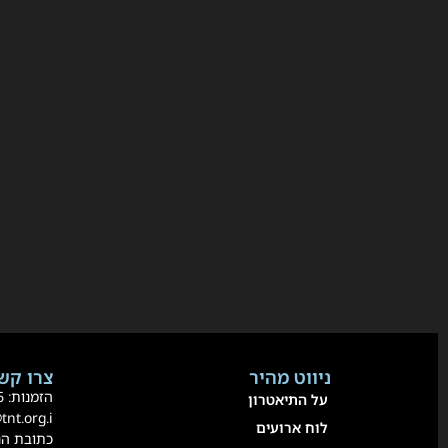
ניווט מהיר
צרו קשר
הזמנות:
36
על התיאטרון
@tnt.org.i
לוח ארועים
כתובת הנשיא 80 אור