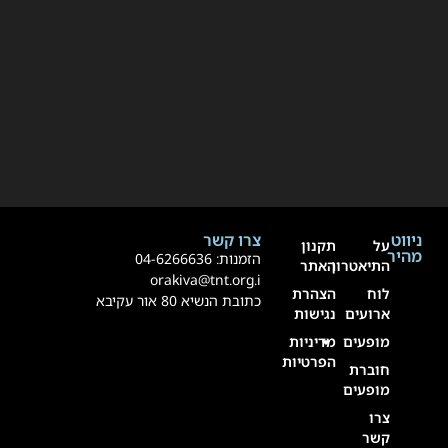
ניווט
צרו קשר
על
תקנון
מהיר
הזמנות:
4-6266636
0
התיאטרון
האתר
orakiva@tnt.org.i
לוח
הצהרת
כתובת הנשיא 80 אור עקיבא
ארועים
נגישות
מופעים
מדיניות
הפרטיות
חוברת
מופעים
צרו
קשר