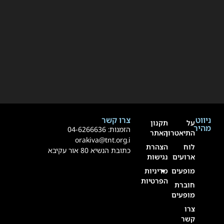
ניווט
צרו קשר
על
תקנון
מהיר
הזמנות:
4-6266636
0
התיאטרון
האתר
orakiva@tnt.org.i
לוח
הצהרת
כתובת הנשיא 80 אור עקיבא
ארועים
נגישות
מופעים
מדיניות
הפרטיות
חוברת
מופעים
צרו
קשר