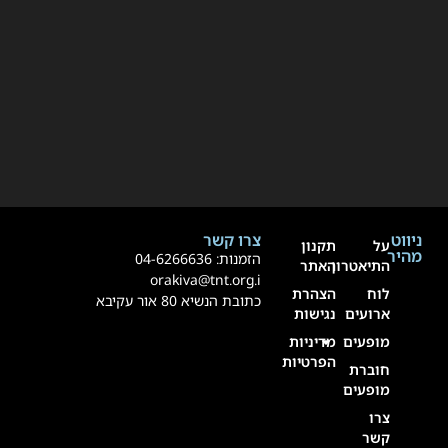
ניווט
צרו קשר
על
תקנון
מהיר
הזמנות:
4-6266636
0
התיאטרון
האתר
orakiva@tnt.org.i
לוח
הצהרת
כתובת הנשיא 80 אור עקיבא
ארועים
נגישות
מופעים
מדיניות
הפרטיות
חוברת
מופעים
צרו
קשר