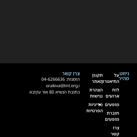
ניווט
צרו קשר
על
תקנון
מהיר
הזמנות:
4-6266636
0
התיאטרון
האתר
orakiva@tnt.org.i
לוח
הצהרת
כתובת הנשיא 80 אור עקיבא
ארועים
נגישות
מופעים
מדיניות
הפרטיות
חוברת
מופעים
צרו
קשר