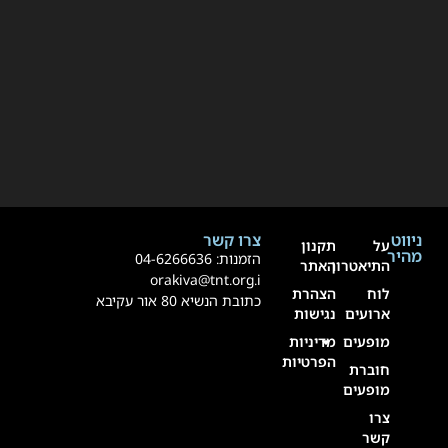
ניווט
צרו קשר
על
תקנון
מהיר
הזמנות:
4-6266636
0
התיאטרון
האתר
orakiva@tnt.org.i
לוח
הצהרת
כתובת הנשיא 80 אור עקיבא
ארועים
נגישות
מופעים
מדיניות
הפרטיות
חוברת
מופעים
צרו
קשר