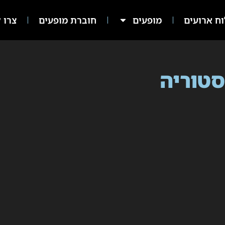
ח ארועים
מופעים
חוברת מופעים
צרו ק
טוריה