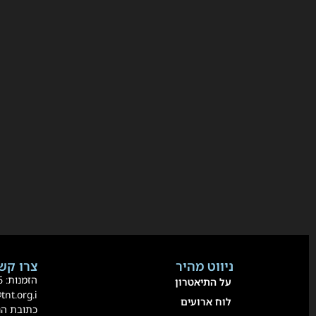
ניווט מהיר
צרו קשר
הזמנות:
36
על התיאטרון
@tnt.org.i
לוח ארועים
כתובת הנשיא 80 אור