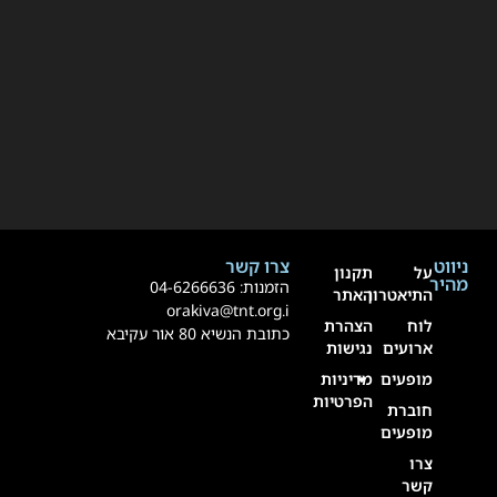
ניווט
צרו קשר
על
תקנון
מהיר
הזמנות:
4-6266636
0
התיאטרון
האתר
orakiva@tnt.org.i
לוח
הצהרת
כתובת הנשיא 80 אור עקיבא
ארועים
נגישות
מופעים
מדיניות
הפרטיות
חוברת
מופעים
צרו
קשר