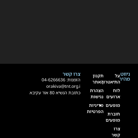
ניווט
צרו קשר
על
תקנון
מהיר
הזמנות:
4-6266636
0
התיאטרון
האתר
orakiva@tnt.org.i
לוח
הצהרת
כתובת הנשיא 80 אור עקיבא
ארועים
נגישות
מופעים
מדיניות
הפרטיות
חוברת
מופעים
צרו
קשר