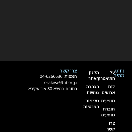
ניווט
צרו קשר
על
תקנון
מהיר
הזמנות:
4-6266636
0
התיאטרון
האתר
orakiva@tnt.org.i
לוח
הצהרת
כתובת הנשיא 80 אור עקיבא
ארועים
נגישות
מופעים
מדיניות
הפרטיות
חוברת
מופעים
צרו
קשר