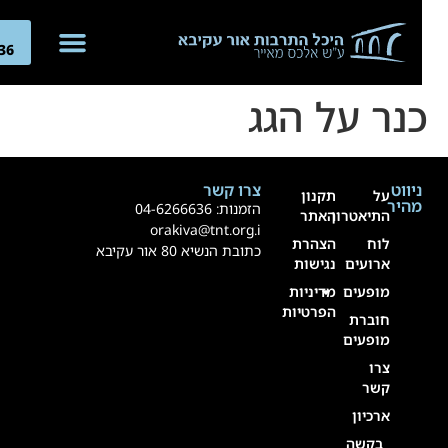
לתוכן
04-
266636
נר על הגג
ניווט
צרו קשר
על
תקנון
מהיר
הזמנות:
4-6266636
0
התיאטרון
האתר
orakiva@tnt.org.i
לוח
הצהרת
כתובת הנשיא 80 אור עקיבא
ארועים
נגישות
מופעים
מדיניות
הפרטיות
חוברת
מופעים
צרו
קשר
ארכיון
בקשה