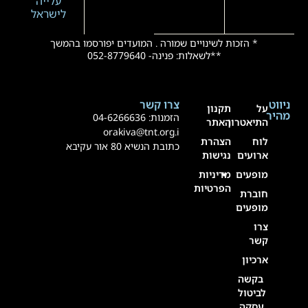
עלייה
לישראל
* הזכות לשינויים שמורה . המועדים יפורסמו בהמשך
**לשאלות: פנינה- 052-8779640
ניווט
צרו קשר
על
תקנון
מהיר
הזמנות:
4-6266636
0
התיאטרון
האתר
orakiva@tnt.org.i
לוח
הצהרת
כתובת הנשיא 80 אור עקיבא
ארועים
נגישות
מופעים
מדיניות
הפרטיות
חוברת
מופעים
צרו
קשר
ארכיון
בקשה
לביטול
עסקה