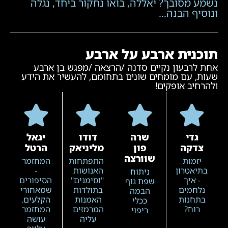
שמע מסובך? יאללה, בואו נחקור ביחד, נגלה
נוסיף הבנה…
וכנית ארבע על ארבע
חת לרבעון נקיים סדנה /הרצאה /מפגש בן ארבע
עות, עם מומחים שונים בתחומם, להעשיר את הידע
להרחיב אופקים!
גדי
שרה
דודו
יגאל
צדקה
פון
מליניאק
הרטל
שוורצה
יזמות
התפתחות
המחזמר
בתיאטרון
האנושות
-
ניתוח
- איך
"וסימנים"
הסיפורים
שפת גוף
נלחמים
בתולדות
שמאחורי
הבמה
בתחנות
האמנות
הקלעים.
ככלי
רוח?
המרמזים
המחזמר
ריפוי
עליה
עושה